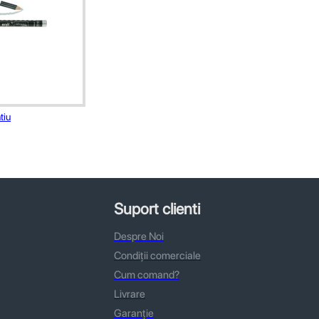
tiu
Suport clienti
Despre Noi
Condiții comerciale
Cum comand?
Livrare
Garanție