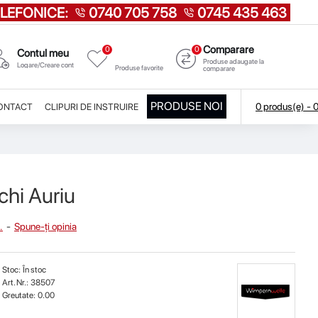
LEFONICE:
0740 705 758
0745 435 463
Comparare
0
0
Favorite
Contul meu
Produse adaugate la
Logare/Creare cont
Produse favorite
comparare
PRODUSE NOI
0 produs(e) -
ONTACT
CLIPURI DE INSTRUIRE
chi Auriu
.
-
Spune-ţi opinia
Stoc:
În stoc
Art. Nr.:
38507
Greutate:
0.00