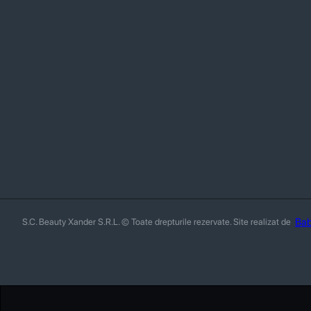
Bab
S.C. Beauty Xander S.R.L. © Toate drepturile rezervate. Site realizat de