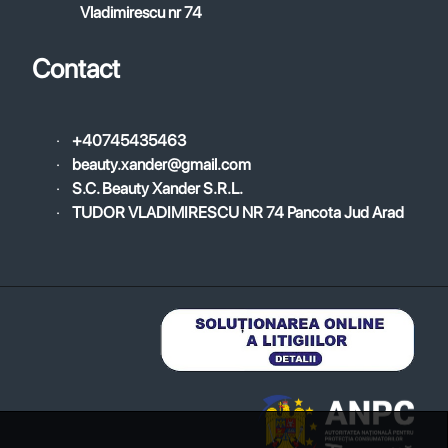
Vladimirescu nr 74
Contact
·
+40745435463
·
beauty.xander@gmail.com
·
S.C. Beauty Xander S.R.L.
·
TUDOR VLADIMIRESCU NR 74 Pancota Jud Arad