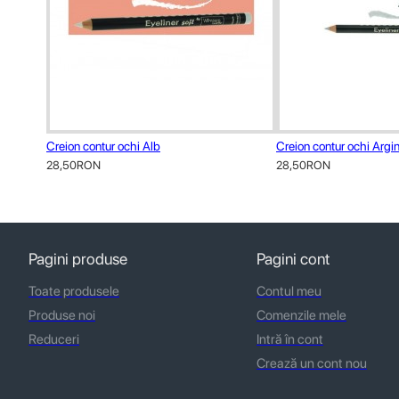
Creion contur ochi Alb
Creion contur ochi Argin
28,50RON
28,50RON
Pagini produse
Pagini cont
Toate produsele
Contul meu
Produse noi
Comenzile mele
Reduceri
Intră în cont
Crează un cont nou