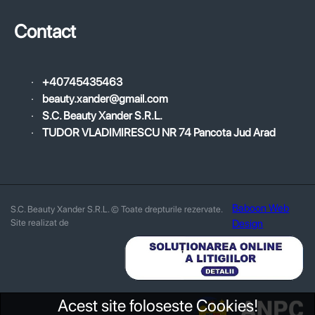
Contact
·
+40745435463
·
beauty.xander@gmail.com
·
S.C. Beauty Xander S.R.L.
·
TUDOR VLADIMIRESCU NR 74 Pancota Jud Arad
Baboon Web
S.C. Beauty Xander S.R.L. © Toate drepturile rezervate.
Site realizat de
Design
Acest site foloseste Cookies!