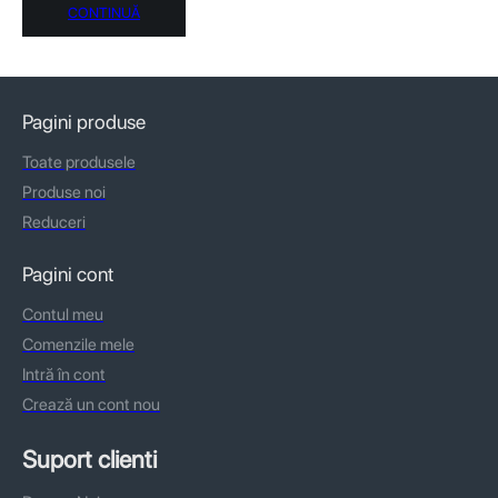
CONTINUĂ
Pagini produse
Toate produsele
Produse noi
Reduceri
Pagini cont
Contul meu
Comenzile mele
Intră în cont
Crează un cont nou
Suport clienti