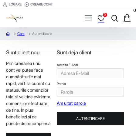
LOGARE
CREARE CONT
0
0
Cont
Autentificare
Sunt client nou
Sunt deja client
Prin creearea unui
Adresa E-Mail
cont vei putea face
cumpărăturile mai
rapid, vei fi la curent cu
Parola
statusurile comenzilor
tale, şi vei ţine evidenţa
Am uitat parola
comenzilor efectuate
de tine. În plus
beneficiezi şi de
AUTENTIFICARE
puncte de recompensă