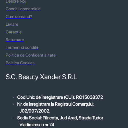
Despre Noi
Condiții comerciale
Cum comand?
Livrare
Garanție
Returnare
Termeni si conditii
Politica de Confidentialitate
Politica Cookies
S.C. Beauty Xander S.R.L.
·
Cod Unic de Înregistrare (CUI): RO15038372
·
Nr. de înregistrare la Registrul Comerțului:
J02/997/2002.
·
Sediu Social: Pâncota, Jud Arad, Strada Tudor
Vladimirescu nr 74