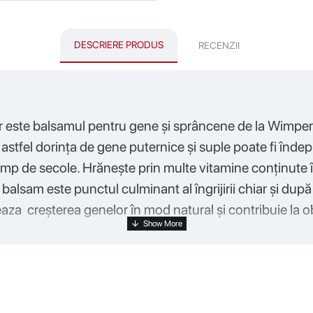
DESCRIERE PRODUS
RECENZII
elor este balsamul pentru gene și sprâncene de la Wimper
tfel dorința de gene puternice și suple poate fi îndepl
mp de secole. Hrănește prin multe vitamine conținute în
u balsam este punctul culminant al îngrijirii chiar și du
aza creșterea genelor în mod natural și contribuie la 