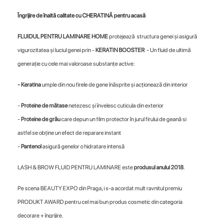
Îngrijire de înaltă calitate cu CHERATINĂ pentru acasă
FLUIDUL PENTRU LAMINARE HOME
protejează structura genei şi asigură
vigurozitatea şi luciul genei prin -
KERATIN BOOSTER
- Un fluid de ultimă
generaţie cu cele mai valoroase substanţe active:
- Keratina
umple din nou firele de gene înăsprite și acționează din interior
-
Proteine de mătase
netezesc şi învelesc cuticula din exterior
-
Proteine de grău
care depun un film protector în jurul firului de geană si
astfel se obţine un efect de reparare instant
-
Pantenol
asigură genelor o hidratare intensă
LASH & BROW FLUID PENTRU LAMINARE este
produsul anului 2018
.
Pe scena BEAUTY EXPO din Praga, i s-a acordat mult ravnitul premiu
PRODUKT AWARD pentru cel mai bun produs cosmetic din categoria
decorare + îngrijire.