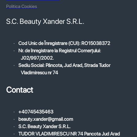
Politica Cookies
S.C. Beauty Xander S.R.L.
·
Cod Unic de Înregistrare (CUI): RO15038372
·
Nr. de înregistrare la Registrul Comerțului:
J02/997/2002.
·
Sediu Social: Pâncota, Jud Arad, Strada Tudor
Vladimirescu nr 74
Contact
·
+40745435463
·
beauty.xander@gmail.com
·
S.C. Beauty Xander S.R.L.
·
TUDOR VLADIMIRESCU NR 74 Pancota Jud Arad