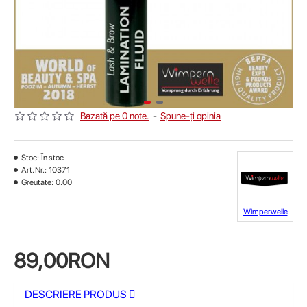
Bazată pe 0 note.
-
Spune-ţi opinia
Stoc:
În stoc
Art. Nr.:
10371
Greutate:
0.00
Wimperwelle
89,00RON
DESCRIERE PRODUS