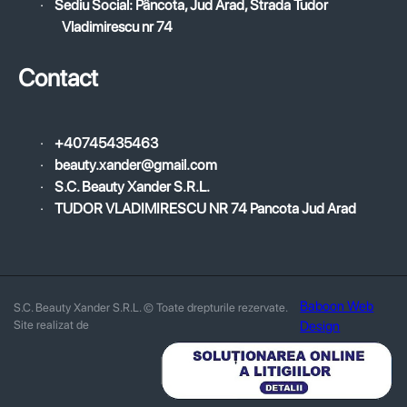
·
Sediu Social: Pâncota, Jud Arad, Strada Tudor
Vladimirescu nr 74
Contact
·
+40745435463
·
beauty.xander@gmail.com
·
S.C. Beauty Xander S.R.L.
·
TUDOR VLADIMIRESCU NR 74 Pancota Jud Arad
Baboon Web
S.C. Beauty Xander S.R.L. © Toate drepturile rezervate.
Site realizat de
Design