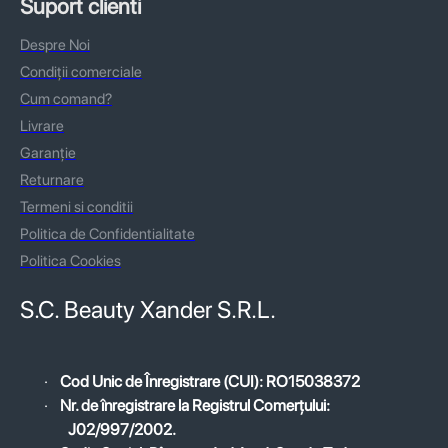
Suport clienti
Despre Noi
Condiții comerciale
Cum comand?
Livrare
Garanție
Returnare
Termeni si conditii
Politica de Confidentialitate
Politica Cookies
S.C. Beauty Xander S.R.L.
·
Cod Unic de Înregistrare (CUI): RO15038372
·
Nr. de înregistrare la Registrul Comerțului:
J02/997/2002.