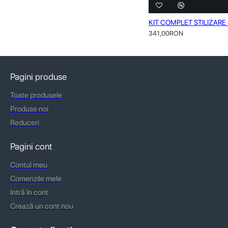
KIT COMPLET STILIZAR
341,00RON
Pagini produse
Toate produsele
Produse noi
Reduceri
Pagini cont
Contul meu
Comenzile mele
Intră în cont
Crează un cont nou