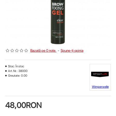
Bazată pe 0 note.
-
Spune-ţi opinia
Stoc:
În stoc
Art. Nr.:
38000
Greutate:
0.00
Wimperwelle
48,00RON