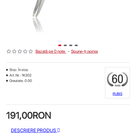
Bazată pe 0 note.
-
Spune-ţi opinia
Stoc:
În stoc
Art. Nr.:
1K302
Greutate:
0.00
RUBIS
191,00RON
DESCRIERE PRODUS