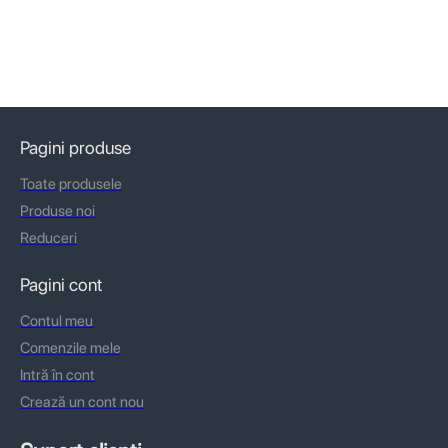
Pagini produse
Toate produsele
Produse noi
Reduceri
Pagini cont
Contul meu
Comenzile mele
Intră în cont
Crează un cont nou