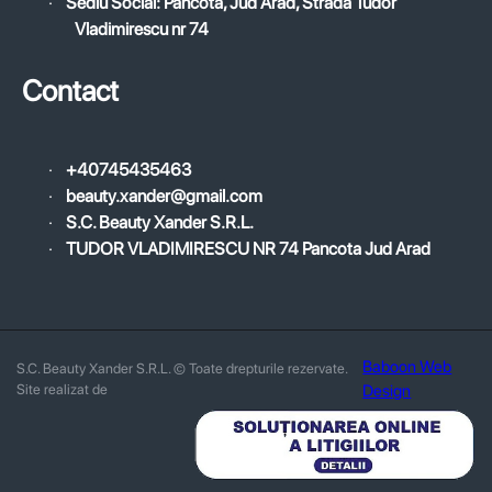
·
Sediu Social: Pâncota, Jud Arad, Strada Tudor
Vladimirescu nr 74
Contact
·
+40745435463
·
beauty.xander@gmail.com
·
S.C. Beauty Xander S.R.L.
·
TUDOR VLADIMIRESCU NR 74 Pancota Jud Arad
Baboon Web
S.C. Beauty Xander S.R.L. © Toate drepturile rezervate.
Site realizat de
Design