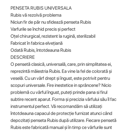
PENSETA RUBIS UNIVERSALA
Rubis vă rezolvă problema
Niciun fir de păr nu sfidează penseta Rubis
Varfurile se închid precis și perfect
Oțel chirurgical, rezistent la rugină, sterilizabil
Fabricat în fabrica elvețiană
Odată Rubis, întotdeauna Rubis
DESCRIERE
O pensetă clasică, universală, care, prin simplitatea ei,
reprezintă măiestria Rubis. Ea vine la fel de colorată și
veselă. Cu un vârf drept și îngust, este potrivit pentru
scopuri universale. Fire inestetice in sprâncene? Nicio
problemă cu vârful îngust, puteți prinde pana si firul
subtire recent aparut. Forma și precizia vârfului său îl fac
instrumentul perfect. Vă recomandăm să utilizați
întotdeauna capacul de protecție furnizat atunci când
depozitați penseta Rubis după utilizare. Fiecare pensetă
Rubis este fabricată manual și în timp ce vârfurile sunt