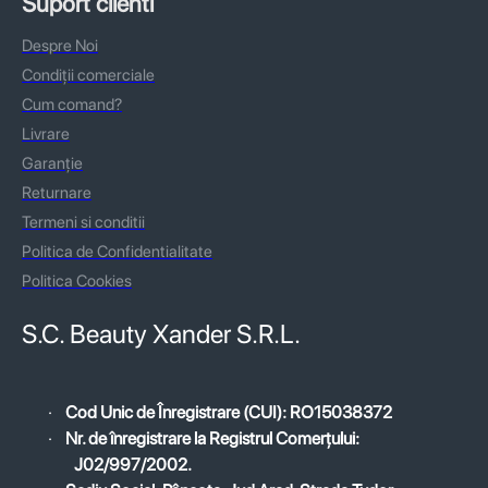
Suport clienti
Despre Noi
Condiții comerciale
Cum comand?
Livrare
Garanție
Returnare
Termeni si conditii
Politica de Confidentialitate
Politica Cookies
S.C. Beauty Xander S.R.L.
·
Cod Unic de Înregistrare (CUI): RO15038372
·
Nr. de înregistrare la Registrul Comerțului:
J02/997/2002.