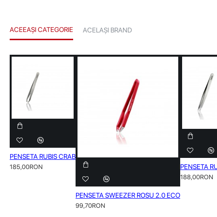
ACEEAȘI CATEGORIE
ACELAȘI BRAND
PENSETA RUBIS CRAB
PENSETA RU
185,00RON
188,00RON
PENSETA SWEEZER ROSU 2.0 ECO
99,70RON