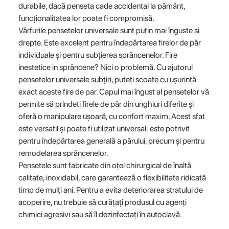
durabile, dacă penseta cade accidental la pământ,
funcționalitatea lor poate fi compromisă.
Vârfurile pensetelor universale sunt puțin mai înguste și
drepte. Este excelent pentru îndepărtarea firelor de păr
individuale și pentru subțierea sprâncenelor. Fire
inestetice in sprâncene? Nici o problemă. Cu ajutorul
pensetelor universale subțiri, puteți scoate cu ușurință
exact aceste fire de par. Capul mai îngust al pensetelor vă
permite să prindeti firele de păr din unghiuri diferite și
oferă o manipulare ușoară, cu confort maxim. Acest sfat
este versatil și poate fi utilizat universal: este potrivit
pentru îndepărtarea generală a părului, precum și pentru
remodelarea sprâncenelor.
Pensetele sunt fabricate din oțel chirurgical de înaltă
calitate, inoxidabil, care garantează o flexibilitate ridicată
timp de mulți ani. Pentru a evita deteriorarea stratului de
acoperire, nu trebuie să curățați produsul cu agenți
chimici agresivi sau să îl dezinfectați în autoclavă.