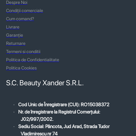
Despre Noi
Condiții comerciale
Cum comand?
Livrare
Garanție
Returnare
Termeni si conditii
Politica de Confidentialitate
Politica Cookies
S.C. Beauty Xander S.R.L.
·
Cod Unic de Înregistrare (CUI): RO15038372
·
Nr. de înregistrare la Registrul Comerțului:
J02/997/2002.
·
Sediu Social: Pâncota, Jud Arad, Strada Tudor
Vladimirescu nr 74