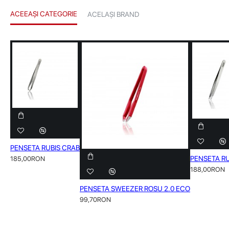
ACEEAȘI CATEGORIE
ACELAȘI BRAND
PENSETA RUBIS CRAB
PENSETA RU
185,00RON
188,00RON
PENSETA SWEEZER ROSU 2.0 ECO
99,70RON