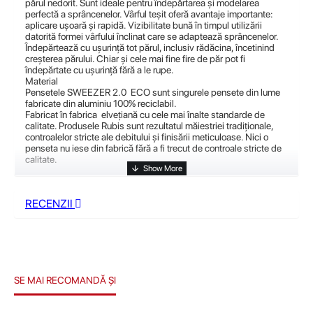
părul nedorit. Sunt ideale pentru îndepărtarea și modelarea
perfectă a sprâncenelor. Vârful teșit oferă avantaje importante:
aplicare ușoară și rapidă. Vizibilitate bună în timpul utilizării
datorită formei vârfului înclinat care se adaptează sprâncenelor.
Îndepărtează cu ușurință tot părul, inclusiv rădăcina, încetinind
creșterea părului. Chiar și cele mai fine fire de păr pot fi
îndepărtate cu ușurință fără a le rupe.
Material
Pensetele SWEEZER 2.0
ECO sunt singurele pensete din lume
fabricate din aluminiu 100% reciclabil.
Fabricat în fabrica
elvețiană cu cele mai înalte standarde de
calitate. Produsele Rubis sunt rezultatul măiestriei tradiționale,
controalelor stricte ale debitului și finisării meticuloase. Nici o
penseta nu iese din fabrică fără a fi trecut de controale stricte de
calitate.
RECENZII
SE MAI RECOMANDĂ ȘI