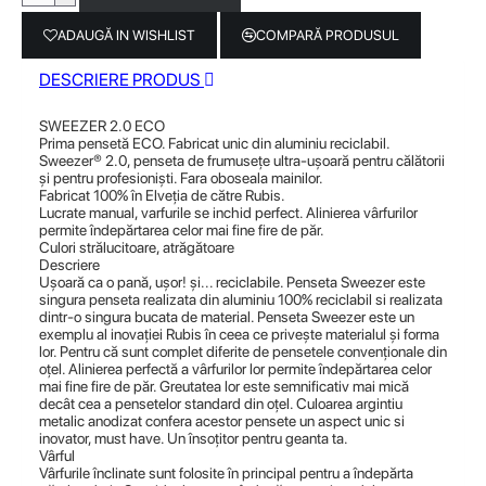
ADAUGĂ IN WISHLIST
COMPARĂ PRODUSUL
DESCRIERE PRODUS
SWEEZER 2.0 ECO
Prima pensetă ECO. Fabricat unic din aluminiu reciclabil.
Sweezer® 2.0, penseta de frumusețe ultra-ușoară pentru călătorii
și pentru profesioniști. Fara oboseala mainilor.
Fabricat 100% în Elveția de către Rubis.
Lucrate manual, varfurile se inchid perfect. Alinierea vârfurilor
permite îndepărtarea celor mai fine fire de păr.
Culori strălucitoare, atrăgătoare
Descriere
Ușoară ca o pană, ușor! și... reciclabile. Penseta Sweezer este
singura penseta realizata din aluminiu 100% reciclabil si realizata
dintr-o singura bucata de material. Penseta Sweezer este un
exemplu al inovației Rubis în ceea ce privește materialul și forma
lor. Pentru că sunt complet diferite de pensetele convenționale din
oțel. Alinierea perfectă a vârfurilor lor permite îndepărtarea celor
mai fine fire de păr. Greutatea lor este semnificativ mai mică
decât cea a pensetelor standard din oțel. Culoarea argintiu
metalic anodizat confera acestor pensete un aspect unic si
inovator, must have. Un însoțitor pentru geanta ta.
Vârful
Vârfurile înclinate sunt folosite în principal pentru a îndepărta