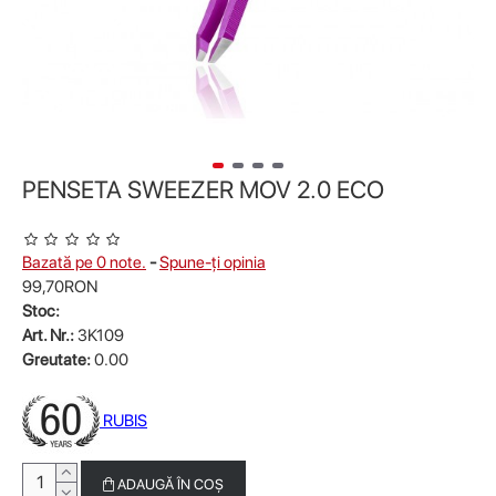
PENSETA SWEEZER MOV 2.0 ECO
Bazată pe 0 note.
-
Spune-ţi opinia
99,70RON
Stoc:
Art. Nr.:
3K109
Greutate:
0.00
RUBIS
ADAUGĂ ÎN COŞ