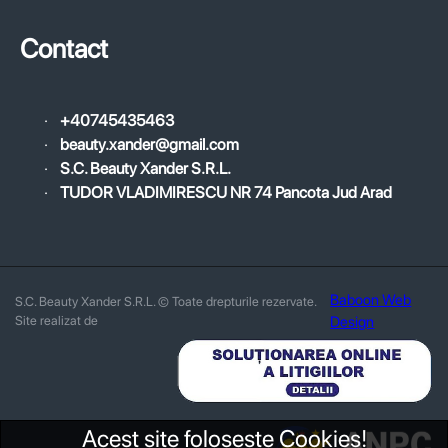
Contact
·
+40745435463
·
beauty.xander@gmail.com
·
S.C. Beauty Xander S.R.L.
·
TUDOR VLADIMIRESCU NR 74 Pancota Jud Arad
Baboon Web
S.C. Beauty Xander S.R.L. © Toate drepturile rezervate.
Site realizat de
Design
Acest site foloseste Cookies!