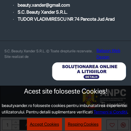
·
beauty.xander@gmail.com
·
S.C. Beauty Xander S.R.L.
·
TUDOR VLADIMIRESCU NR 74 Pancota Jud Arad
Baboon Web
S.C. Beauty Xander S.R.L. © Toate drepturile rezervate.
Site realizat de
Design
Acest site foloseste Cookies!
beautyxander.ro foloseste cookies pentru imbunatatirea experientei
utilizatorului. Pentru detalii suplimentare verificati
Termeni si Conditii
.
Accept Cookies
Resping Cookies
ADAUGĂ ÎN COŞ