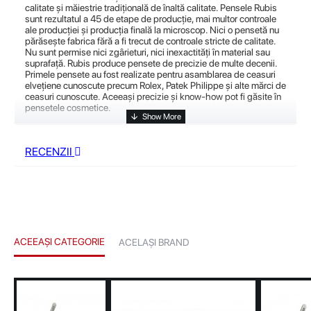
calitate și măiestrie tradițională de înaltă calitate. Pensele Rubis
sunt rezultatul a 45 de etape de producție, mai multor controale
ale producției și producția finală la microscop. Nici o pensetă nu
părăsește fabrica fără a fi trecut de controale stricte de calitate.
Nu sunt permise nici zgârieturi, nici inexactități în material sau
suprafață. Rubis produce pensete de precizie de multe decenii.
Primele pensete au fost realizate pentru asamblarea de ceasuri
elvețiene cunoscute precum Rolex, Patek Philippe și alte mărci de
ceasuri cunoscute. Aceeași precizie și know-how pot fi găsite în
pensetele cosmetice.
RECENZII
ACEEAȘI CATEGORIE
ACELAȘI BRAND