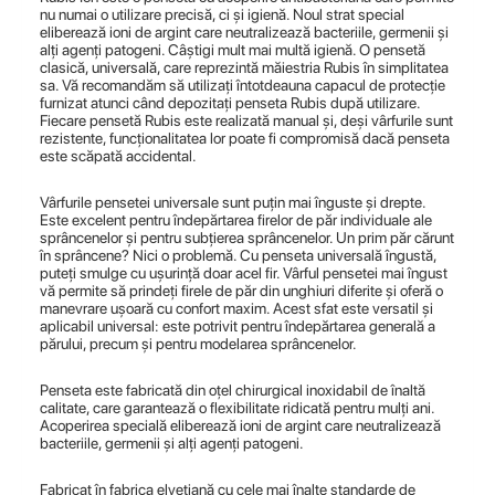
nu numai o utilizare precisă, ci și igienă. Noul strat special
eliberează ioni de argint care neutralizează bacteriile, germenii și
alți agenți patogeni. Câștigi mult mai multă igienă. O pensetă
clasică, universală, care reprezintă măiestria Rubis în simplitatea
sa. Vă recomandăm să utilizați întotdeauna capacul de protecție
furnizat atunci când depozitați penseta Rubis după utilizare.
Fiecare pensetă Rubis este realizată manual și, deși vârfurile sunt
rezistente, funcționalitatea lor poate fi compromisă dacă penseta
este scăpată accidental.
Vârfurile pensetei universale sunt puțin mai înguste și drepte.
Este excelent pentru îndepărtarea firelor de păr individuale ale
sprâncenelor și pentru subțierea sprâncenelor. Un prim păr cărunt
în sprâncene? Nici o problemă. Cu penseta universală îngustă,
puteți smulge cu ușurință doar acel fir. Vârful pensetei mai îngust
vă permite să prindeți firele de păr din unghiuri diferite și oferă o
manevrare ușoară cu confort maxim. Acest sfat este versatil și
aplicabil universal: este potrivit pentru îndepărtarea generală a
părului, precum și pentru modelarea sprâncenelor.
Penseta este fabricată din oțel chirurgical inoxidabil de înaltă
calitate, care garantează o flexibilitate ridicată pentru mulți ani.
Acoperirea specială eliberează ioni de argint care neutralizează
bacteriile, germenii și alți agenți patogeni.
Fabricat în fabrica elvețiană cu cele mai înalte standarde de