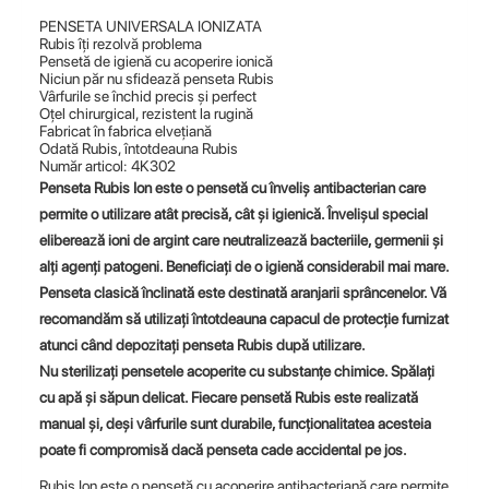
PENSETA UNIVERSALA IONIZATA
Rubis îți rezolvă problema
Pensetă de igienă cu acoperire ionică
Niciun păr nu sfidează penseta Rubis
Vârfurile se închid precis și perfect
Oțel chirurgical, rezistent la rugină
Fabricat în fabrica elvețiană
Odată Rubis, întotdeauna Rubis
Număr articol: 4K302
Penseta Rubis Ion este o pensetă cu înveliș antibacterian care
permite o utilizare atât precisă, cât și igienică. Învelișul special
eliberează ioni de argint care neutralizează bacteriile, germenii și
alți agenți patogeni. Beneficiați de o igienă considerabil mai mare.
Penseta clasică înclinată este destinată aranjarii sprâncenelor. Vă
recomandăm să utilizați întotdeauna capacul de protecție furnizat
atunci când depozitați penseta Rubis după utilizare.
Nu sterilizați pensetele acoperite cu substanțe chimice. Spălați
cu apă și săpun delicat. Fiecare pensetă Rubis este realizată
manual și, deși vârfurile sunt durabile, funcționalitatea acesteia
poate fi compromisă dacă penseta cade accidental pe jos.
Rubis Ion este o pensetă cu acoperire antibacteriană care permite