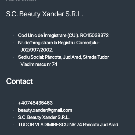
S.C. Beauty Xander S.R.L.
·
Cod Unic de Înregistrare (CUI): RO15038372
·
Nr. de înregistrare la Registrul Comerțului:
J02/997/2002.
·
Sediu Social: Pâncota, Jud Arad, Strada Tudor
Vladimirescu nr 74
Contact
·
+40745435463
·
beauty.xander@gmail.com
·
S.C. Beauty Xander S.R.L.
·
TUDOR VLADIMIRESCU NR 74 Pancota Jud Arad