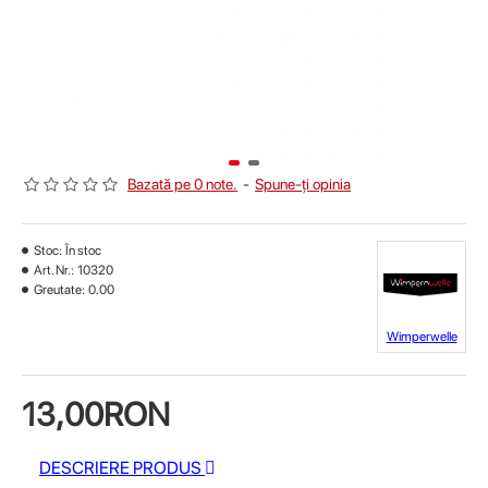
Bazată pe 0 note.
-
Spune-ţi opinia
Stoc:
În stoc
Art. Nr.:
10320
Greutate:
0.00
Wimperwelle
13,00RON
DESCRIERE PRODUS