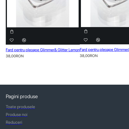
Fard pentru pleoape Glimmer&
Fard pentru pleoape Glimmer& Glitter Lemon
38,00RON
38,00RON
Pagini produse
Toate produsele
Produse noi
Reduceri