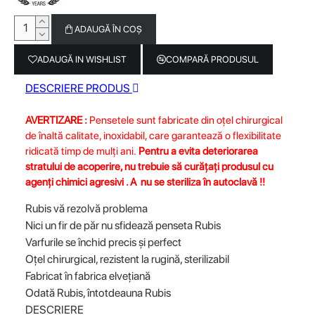
ADAUGĂ ÎN COŞ
ADAUGĂ IN WISHLIST
COMPARĂ PRODUSUL
DESCRIERE PRODUS
AVERTIZARE :
Pensetele sunt fabricate din oțel chirurgical
de înaltă calitate, inoxidabil, care garantează o flexibilitate
ridicată timp de mulți ani.
Pentru a evita deteriorarea
stratului de acoperire, nu trebuie să curățați produsul cu
agenți chimici agresivi . A nu se steriliza în autoclavă !!
Rubis vă rezolvă problema
Nici un fir de păr nu sfidează penseta Rubis
Varfurile se închid precis și perfect
Oțel chirurgical, rezistent la rugină, sterilizabil
Fabricat în fabrica elvețiană
Odată Rubis, întotdeauna Rubis
DESCRIERE