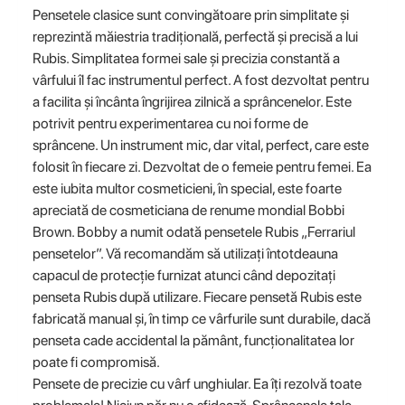
Pensetele clasice sunt convingătoare prin simplitate și
reprezintă măiestria tradițională, perfectă și precisă a lui
Rubis. Simplitatea formei sale și precizia constantă a
vârfului îl fac instrumentul perfect. A fost dezvoltat pentru
a facilita și încânta îngrijirea zilnică a sprâncenelor. Este
potrivit pentru experimentarea cu noi forme de
sprâncene. Un instrument mic, dar vital, perfect, care este
folosit în fiecare zi. Dezvoltat de o femeie pentru femei. Ea
este iubita multor cosmeticieni, în special, este foarte
apreciată de cosmeticiana de renume mondial Bobbi
Brown. Bobby a numit odată pensetele Rubis „Ferrariul
pensetelor”. Vă recomandăm să utilizați întotdeauna
capacul de protecție furnizat atunci când depozitați
penseta Rubis după utilizare. Fiecare pensetă Rubis este
fabricată manual și, în timp ce vârfurile sunt durabile, dacă
penseta cade accidental la pământ, funcționalitatea lor
poate fi compromisă.
Pensete de precizie cu vârf unghiular. Ea îți rezolvă toate