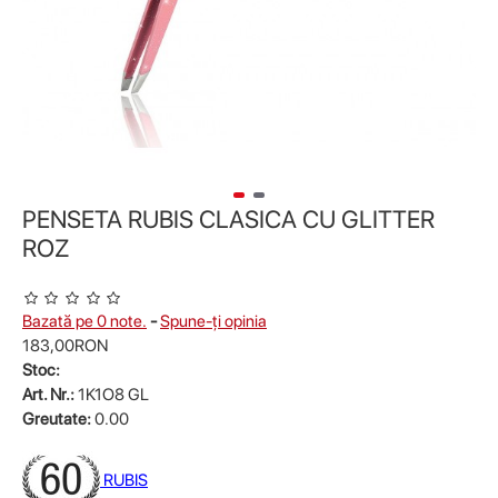
PENSETA RUBIS CLASICA CU GLITTER
ROZ
Bazată pe 0 note.
-
Spune-ţi opinia
183,00RON
Stoc:
Art. Nr.:
1K1O8 GL
Greutate:
0.00
RUBIS