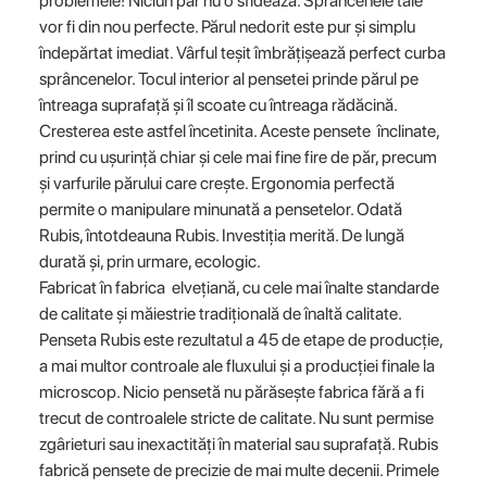
problemele! Niciun păr nu o sfidează. Sprâncenele tale
vor fi din nou perfecte. Părul nedorit este pur și simplu
îndepărtat imediat. Vârful teșit îmbrățișează perfect curba
sprâncenelor. Tocul interior al pensetei prinde părul pe
întreaga suprafață și îl scoate cu întreaga rădăcină.
Cresterea este astfel încetinita. Aceste pensete înclinate,
prind cu ușurință chiar și cele mai fine fire de păr, precum
și varfurile părului care crește. Ergonomia perfectă
permite o manipulare minunată a pensetelor. Odată
Rubis, întotdeauna Rubis. Investiția merită. De lungă
durată și, prin urmare, ecologic.
Fabricat în fabrica elvețiană, cu cele mai înalte standarde
de calitate și măiestrie tradițională de înaltă calitate.
Penseta Rubis este rezultatul a 45 de etape de producție,
a mai multor controale ale fluxului și a producției finale la
microscop. Nicio pensetă nu părăsește fabrica fără a fi
trecut de controalele stricte de calitate. Nu sunt permise
zgârieturi sau inexactități în material sau suprafață. Rubis
fabrică pensete de precizie de mai multe decenii. Primele