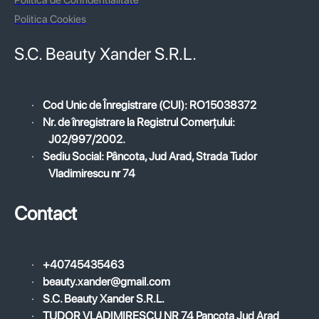
Politica Cookies
S.C. Beauty Xander S.R.L.
·
Cod Unic de Înregistrare (CUI): RO15038372
·
Nr. de înregistrare la Registrul Comerțului:
J02/997/2002.
·
Sediu Social: Pâncota, Jud Arad, Strada Tudor
Vladimirescu nr 74
Contact
·
+40745435463
·
beauty.xander@gmail.com
·
S.C. Beauty Xander S.R.L.
·
TUDOR VLADIMIRESCU NR 74 Pancota Jud Arad