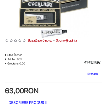
Bazată pe 0 note.
-
Spune-ţi opinia
Stoc:
În stoc
Art. Nr.:
905
Greutate:
0.00
Everlash
63,00RON
DESCRIERE PRODUS