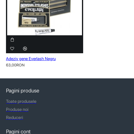
Adeziv gene Everlash Negru
63,00RON
Pagini produse
Toate produsele
Produse noi
Reduceri
Pagini cont