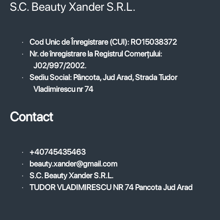
S.C. Beauty Xander S.R.L.
·
Cod Unic de Înregistrare (CUI): RO15038372
·
Nr. de înregistrare la Registrul Comerțului:
J02/997/2002.
·
Sediu Social: Pâncota, Jud Arad, Strada Tudor
Vladimirescu nr 74
Contact
·
+40745435463
·
beauty.xander@gmail.com
·
S.C. Beauty Xander S.R.L.
·
TUDOR VLADIMIRESCU NR 74 Pancota Jud Arad