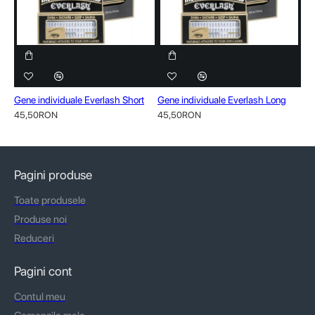
Gene individuale Everlash Short
Gene individuale Everlash Long
45,50RON
45,50RON
Pagini produse
Toate produsele
Produse noi
Reduceri
Pagini cont
Contul meu