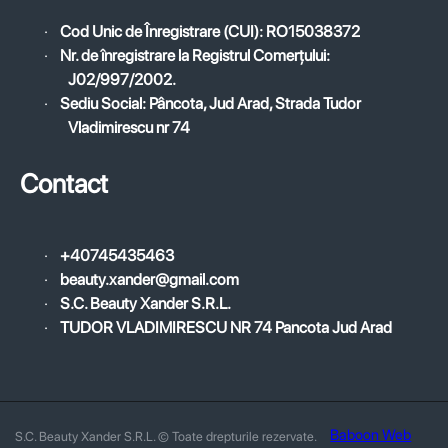
·
Cod Unic de Înregistrare (CUI): RO15038372
·
Nr. de înregistrare la Registrul Comerțului:
J02/997/2002.
·
Sediu Social: Pâncota, Jud Arad, Strada Tudor
Vladimirescu nr 74
Contact
·
+40745435463
·
beauty.xander@gmail.com
·
S.C. Beauty Xander S.R.L.
·
TUDOR VLADIMIRESCU NR 74 Pancota Jud Arad
Baboon Web
S.C. Beauty Xander S.R.L. © Toate drepturile rezervate.