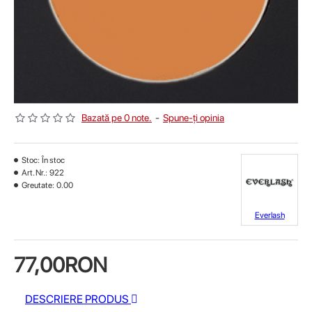
Bazată pe 0 note.
-
Spune-ţi opinia
Stoc:
În stoc
Art. Nr.:
922
Greutate:
0.00
Everlash
77,00RON
DESCRIERE PRODUS