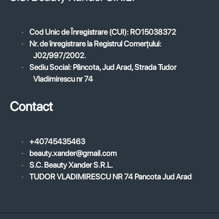
·
Cod Unic de Înregistrare (CUI): RO15038372
·
Nr. de înregistrare la Registrul Comerțului:
J02/997/2002.
·
Sediu Social: Pâncota, Jud Arad, Strada Tudor
Vladimirescu nr 74
Contact
·
+40745435463
·
beauty.xander@gmail.com
·
S.C. Beauty Xander S.R.L.
·
TUDOR VLADIMIRESCU NR 74 Pancota Jud Arad