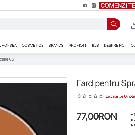
COMENZI TE
L VOPSEA
COSMETICE
BRANDS
PROMOTII
B2B
DESPRE NOI
C
ncene 05
Fard pentru Sp
Bazată pe 0 note
77,00RON