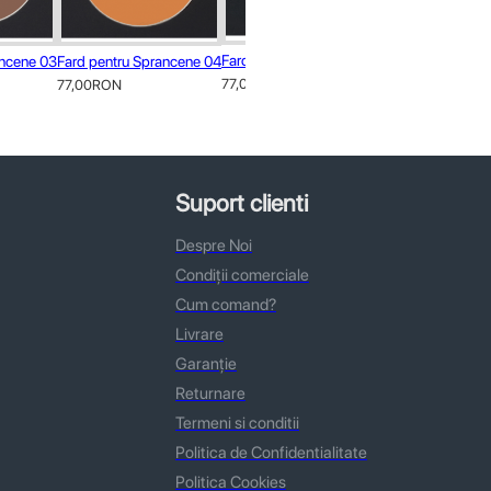
Fard pentru sprancene 06
Fard pentru spr
ancene 03
Fard pentru Sprancene 04
77,00RON
77,00RON
77,00RON
Suport clienti
Despre Noi
Condiții comerciale
Cum comand?
Livrare
Garanție
Returnare
Termeni si conditii
Politica de Confidentialitate
Politica Cookies