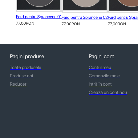
Fard pentru Sprancene 01
Fard pentru Sprancene 02
Fard pentru Spr
77,00RON
77,00RON
77,00RON
Pagini produse
Pagini cont
Toate produsele
Contul meu
Produse noi
Comenzile mele
Reduceri
Intră în cont
Crează un cont nou