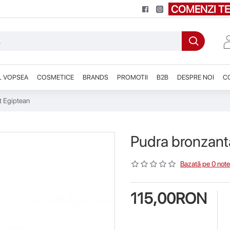
COMENZI TE
L VOPSEA
COSMETICE
BRANDS
PROMOTII
B2B
DESPRE NOI
C
t Egiptean
Pudra bronzant
Bazată pe 0 note
115,00RON