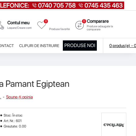
LEFONICE:
0740 705 758
0745 435 463
Comparare
0
0
Favorite
Contul meu
Produse adaugate la
Logare/Creare cont
Produse favorite
comparare
PRODUSE NOI
0 produs(e) -
ONTACT
CLIPURI DE INSTRUIRE
a Pamant Egiptean
.
-
Spune-ţi opinia
Stoc:
În stoc
Art. Nr.:
601
Greutate:
0.00