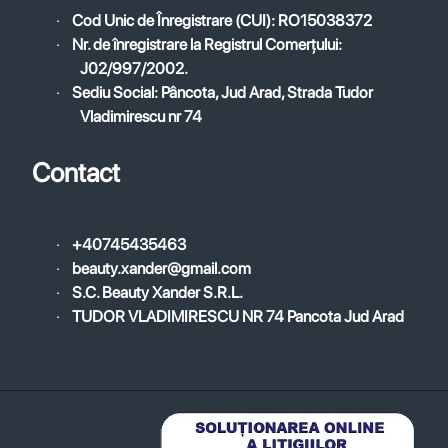
·
Cod Unic de Înregistrare (CUI): RO15038372
·
Nr. de înregistrare la Registrul Comerțului:
J02/997/2002.
·
Sediu Social: Pâncota, Jud Arad, Strada Tudor
Vladimirescu nr 74
Contact
·
+40745435463
·
beauty.xander@gmail.com
·
S.C. Beauty Xander S.R.L.
·
TUDOR VLADIMIRESCU NR 74 Pancota Jud Arad