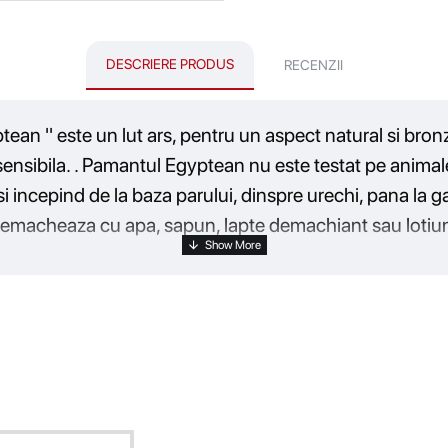
DESCRIERE PRODUS
RECENZII
ean '' este un lut ars, pentru un aspect natural si bronz
e sensibila. . Pamantul Egyptean nu este testat pe animale
, si incepind de la baza parului, dinspre urechi, pana la
demacheaza cu apa, sapun, lapte demachiant sau lotiun