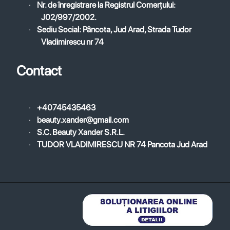
·
Nr. de înregistrare la Registrul Comerțului:
J02/997/2002.
·
Sediu Social: Pâncota, Jud Arad, Strada Tudor
Vladimirescu nr 74
Contact
·
+40745435463
·
beauty.xander@gmail.com
·
S.C. Beauty Xander S.R.L.
·
TUDOR VLADIMIRESCU NR 74 Pancota Jud Arad