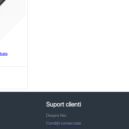
rbata
Suport clienti
Despre Noi
Condiții comerciale