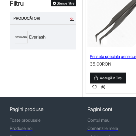
Filtru
Șterge filtre
PRODUCĂTORI
Everlash
Penseta speciala gene cu
35,00RON
Adaugă în Coş
Pagini produse
Pagini cont
Toate produsele
Contul meu
Produse noi
Comenzile mele