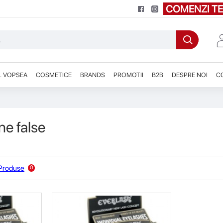
COMENZI TE
L VOPSEA
COSMETICE
BRANDS
PROMOTII
B2B
DESPRE NOI
C
ne false
Produse
0