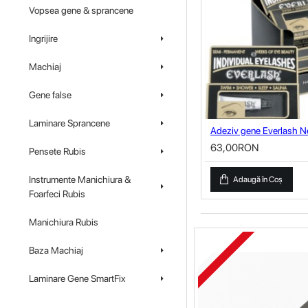
Vopsea gene & sprancene
Ingrijire
Machiaj
Gene false
Laminare Sprancene
Adeziv gene Everlash N
63,00RON
Pensete Rubis
Instrumente Manichiura &
Adaugă în Coş
Foarfeci Rubis
Manichiura Rubis
Baza Machiaj
Laminare Gene SmartFix