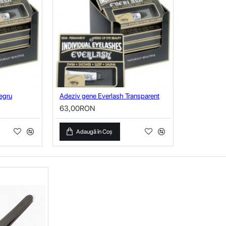
egru
Adeziv gene Everlash Transparent
63,00RON
Adaugă în Coş