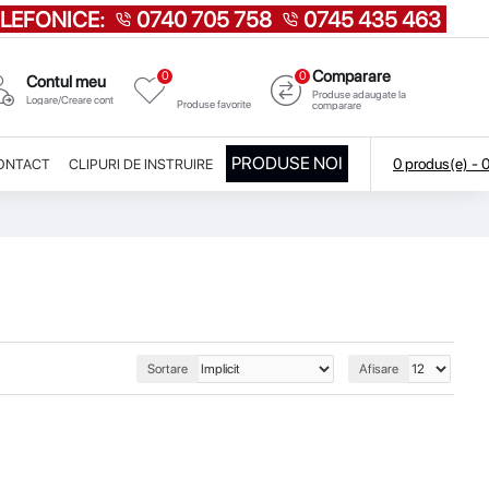
LEFONICE:
0740 705 758
0745 435 463
Comparare
0
0
Favorite
Contul meu
Produse adaugate la
Logare/Creare cont
Produse favorite
comparare
PRODUSE NOI
0 produs(e) -
ONTACT
CLIPURI DE INSTRUIRE
Sortare
Afisare