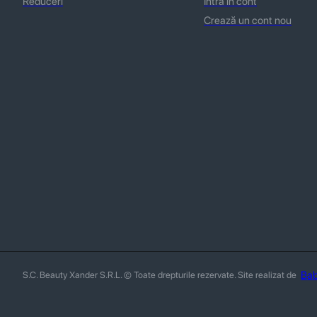
Reduceri
Intră în cont
Crează un cont nou
Bab
S.C. Beauty Xander S.R.L. © Toate drepturile rezervate. Site realizat de